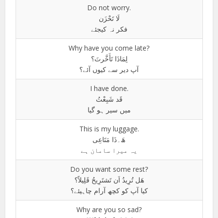
Do not worry.
لَا تَحْزَن
فکر نہ کیجئے
Why have you come late?
لِمَاذَا تَأَخَّرتَ؟
آپ دیر سے کیوں آئے؟
I have done.
قَد شَبِعْتُ
میں سیر ہو گیا
This is my luggage.
ھَ۔ذَا مَتَاعِی
یہ میرا سامان ہے
Do you want some rest?
ھَل تُرِیدُ اَن تَشتَرِیحُ قَلِیلاً؟
کیا آپ کو کچھ آرام چاہیئے؟
Why are you so sad?