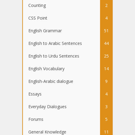
Counting
2
CSS Point
4
English Grammar
51
English to Arabic Sentences
44
English to Urdu Sentences
25
English Vocabulary
14
English-Arabic dialogue
9
Essays
4
Everyday Dialogues
3
Forums
5
General Knowledge
11