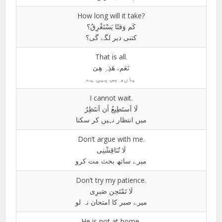
How long will it take?
کَم وَقتًا یَسْتَغْرِقُ؟
کتنی دیر لگے گی؟
That is all.
نَعَم، ھَذِہِ ھِیَ
ہاں، بس یہی ہے
I cannot wait.
لَا اَستَطِیعُ أن اَنتَظِرُ
میں انتظار نہیں کر سکتا
Don’t argue with me.
لَا تُنَاقِشْنِی
میرے ساتھ بحث مت کرو
Don’t try my patience.
لَا تَمْتَحِن صَبرِی
میرے صبر کا امتحان نہ لو
He is not at home.