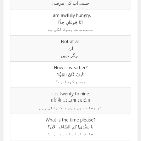
جیسے آپ کی مرضی
I am awfully hungry.
اَنَا جَوعَانِ جِدًّا
مجھے سخت بھوک لگی ہے
Not at all.
لَن
ہرگز نہیں
How is weather?
کَیفَ کَانَ الجَوُّ؟
موسم کیسا ہے؟
It is twenty to nine.
السَّاعَۃُ التَاسِعَۃُ اِلَّا ثُلُثَا
نو بجنے میں بیس منٹ باقی ہیں
What is the time please?
یا سَیَّدِی! کَمِ السَّاعَۃِ الآنَ؟
جناب کیا وقت ہوا ہے؟