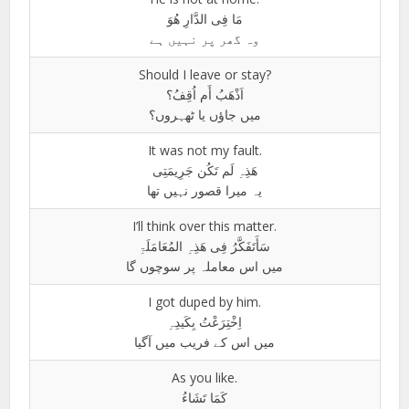
مَا فِی الدَّارِ ھُوَ
وہ گھر پر نہیں ہے
Should I leave or stay?
اَذْھَبُ أَم اُقِفُ؟
میں جاؤں یا ٹھہروں؟
It was not my fault.
ھَذِہِ لَم تَکُن جَرِیمَتِی
یہ میرا قصور نہیں تھا
I’ll think over this matter.
سَأَتَفَکَّرُ فِی ھَذِہِ المُعَامَلَۃِ
میں اس معاملہ پر سوچوں گا
I got duped by him.
اِخْتِرَعْتُ بِکَیدِہِ
میں اس کے فریب میں آگیا
As you like.
کَمَا تَشَاءُ