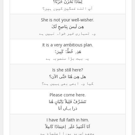
لِمَاذَا تَحْزَنُ حُزْنًا؟
آپ اتنے غمگین کیوں ہیں؟
She is not your well-wisher.
ھِیَ لَیسَ بِنَاصِحٍ لَکَ
وہ تمہاری خیر خواہ نہیں ہے
It is a very ambitious plan.
ھَذِہِ خُطَّۃٌ کَبِیرَۃٌ
یہ بہت بڑا منصوبہ ہے
Is she still here?
ھل ھِیَ ھُنَا حَتَّی الآن؟
کیا وہ ابھی بھی یہیں ہے؟
Please come here.
تَتَشَرَّفْ قَلِیلاً بَاِتْیَانٍ ھُنا
ذرا یہاں آنا
I have full faith in him.
اَنَا اَعْتَمِدُ عَلَیہِ اِعتِمَادًا کَامِلاً
مجھے اس پر پورا اعتماد ہے