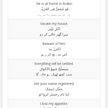
He is at home in Arabic.
ھُوَ مُتمَعِرٌّ فِی العَرَبِیَّۃِ
وہ عربی میں ماہر ہے
Vacate my house.
اَخْلِ بَیْتِی
میرا گھر خالی کر دو
Beware of him.
اِحْتَرِزْ مِنہُ
اس سے بچ کر رہو
Everything will be settled.
سَیَصلُحُ جَمِیعُ الاَحْوَالِ
سب کچھ ٹھیک ہو جائے گا
Get your name registered.
سَجِّل اِسمَکَ
اپنا نام رجسٹر کروا لو
I lost my appetite.