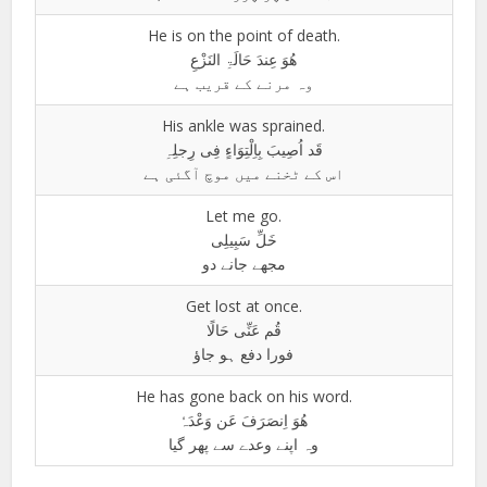
He is on the point of death.
ھُوَ عِندَ حَالَۃِ النَزْعِ
وہ مرنے کے قریب ہے
His ankle was sprained.
قَد اُصِیبَ بِاِلْتِوَاءٍ فِی رِجلِہِ
اس کے ٹخنے میں موچ آگئی ہے
Let me go.
خَلِّ سَبِیلِی
مجھے جانے دو
Get lost at once.
قُم عَنِّی حَالًا
فورا دفع ہو جاؤ
He has gone back on his word.
ھُوَ اِنصَرَفَ عَن وَعْدَہٗ
وہ اپنے وعدے سے پھر گیا