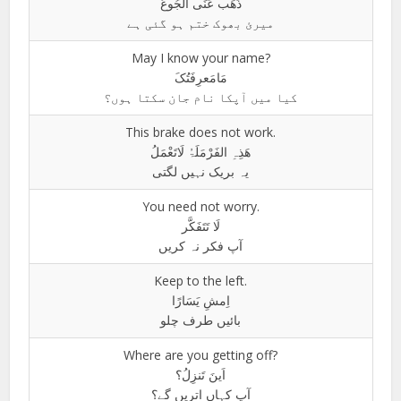
ذَھَب عَنِّی الجُوعُ
میرئ بھوک ختم ہو گئی ہے
May I know your name?
مَامَعرِفَتُکَ
کیا میں آپکا نام جان سکتا ہوں؟
This brake does not work.
ھَذِہِ الفَرْمَلَۃُ لَاتَعْمَلُ
یہ بریک نہیں لگتی
You need not worry.
لَا تَتَفَکَّر
آپ فکر نہ کریں
Keep to the left.
اِمشِ یَسَارًا
بائیں طرف چلو
Where are you getting off?
اَینَ تَنزِلُ؟
آپ کہاں اتریں گے؟