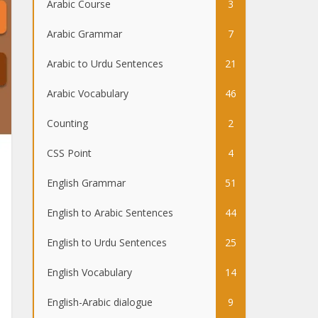
Arabic Course
3
Arabic Grammar
7
Arabic to Urdu Sentences
21
Arabic Vocabulary
46
Counting
2
CSS Point
4
English Grammar
51
English to Arabic Sentences
44
English to Urdu Sentences
25
English Vocabulary
14
English-Arabic dialogue
9