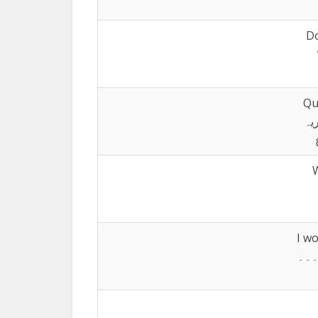
Do
Qu
یہ
W
I wo
۔۔۔