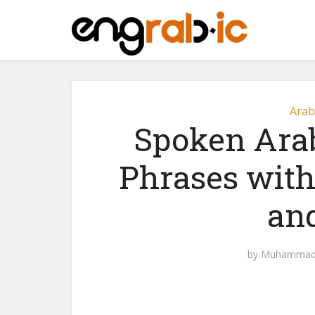
Arab
Spoken Ara
Phrases wit
an
by
Muhammad 