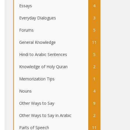
Essays
4
Everyday Dialogues
3
Forums
5
General Knowledge
11
Hindi to Arabic Sentences
5
Knowledge of Holy Quran
2
Memorization Tips
1
Nouns
4
Other Ways to Say
9
Other Ways to Say in Arabic
2
Parts of Speech
11