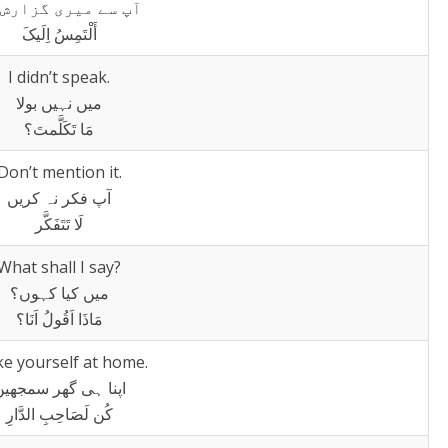
آپ سے میری گزارش 
أَلْتَمِسُ اِلَیکَ
I didn’t speak.
میں نہیں بولا
مَا تَکَلَّمتَ؟
Don’t mention it.
آپ فکر نہ کریں
لَا تَتَفَکَّر
What shall I say?
میں کیا کہوں؟
مَاذَا اَقُولُ اَنَا؟
e yourself at home.
اپنا ہی گھر سمجھی
کُن لَصَاحِبِ الدَّارِ