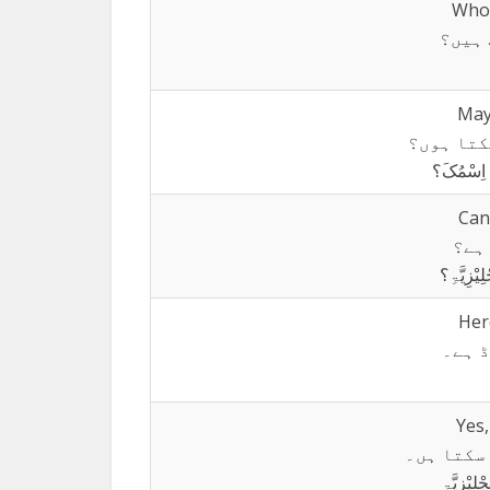
Who 
 ہیں؟
May
کتا ہوں؟
 اِسْمُکَ؟
Can
ہے؟
ِیْزِیَّۃِ؟
Here
 ہے۔
Yes,
سکتا ہں۔
ْلِیْزِیَّۃِ