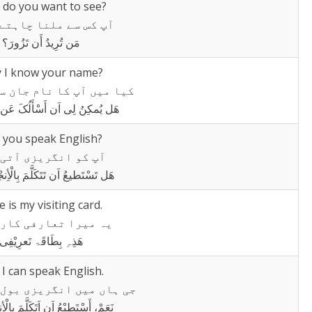
do you want to see?
آپ کس سے ملنا چاہتے
مَن تُرِیدُ أَن تَزُورَ؟
 I know your name?
کیا میں آپ کا نام جان س
ھَل یُمکِنُ لِی اَن أَسْأَلُکَ عَن
 you speak English?
آپ کو انگریزی آتی 
ھَل تَسْتَطیعُ اَن تَتَکَلَّمَ بِالْأِنجْل
 is my visiting card.
یہ میرا تعارفی کارڈ
ھَذِہِ بِطَاقَۃ تَعرِیْفِی
 I can speak English.
جی ہاں میں انگریزی بول 
نَعَمْ، أَسْتَطِیْعُ اَن اَتَکَلَّمَ بِالْأِنج