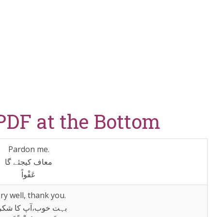
DF at the Bottom
Pardon me.
معاف کیجئے گا
عَفْواً
ry well, thank you.
بہت خوب،آپ کا شکر