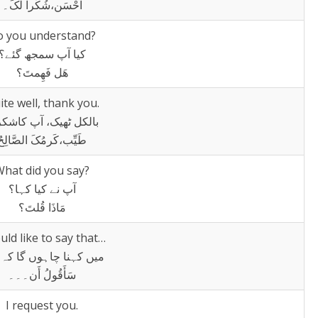
اَحْسَن،شُکْراً لَکَ۔
 you understand?
کیا آپ سمجھ گئے؟
ھَل فَھِمتَ؟
ite well, thank you.
بالکل ٹھیک، آپ کاشکر
طَیِّب،کَرمُکَ الصَّالِحُ
hat did you say?
آپ نے کیا کہا؟
مَاذَا قُلتَ؟
uld like to say that…
میں کہنا چاہوں گا کہ
سَأَقُولُ أَن۔۔۔
I request you.