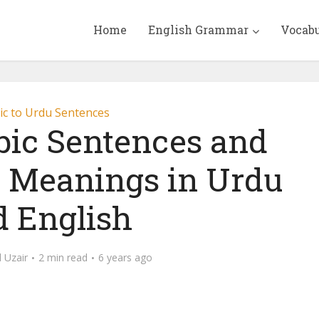
Home
English Grammar
Vocab
ic to Urdu Sentences
bic Sentences and
h Meanings in Urdu
d English
Uzair
2 min read
6 years ago