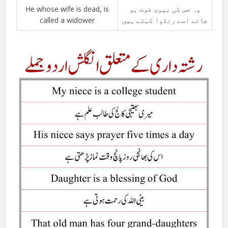
He whose wife is dead, is
وہ جس کی بیوی فوت ہو
called a widower
جائے اسے رنڈوا کہتے ہیں