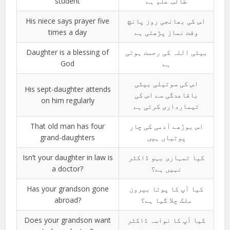
student
طالب علم ہے
His niece says prayer five
اس کی بھانجی روز پانچ
times a day
وقت نماز پڑھتی ہے
Daughter is a blessing of
بیٹی اللہ کی رحمت ہوتی
God
ہے
اس کی سوتیلی بیٹی
His sept-daughter attends
باقاعدگی سے اس کی
on him regularly
تیمارداری کرتی ہے
That old man has four
اس بوڑھے آدمی کی چار
grand-daughters
پوتیاں ہیں
Isn’t your daughter in law is
کیا تمہاری بہو ڈاکٹر
a doctor?
نہیں ہے؟
Has your grandson gone
کیا آپ کا پوتا بیرون
abroad?
ملک چلا گیا ہے؟
Does your grandson want
کیا آپ کا نواسہ ڈاکٹر