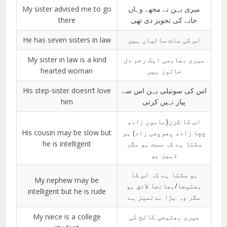
My sister advised me to go
میری بہن نے مجھے وہاں
there
جانے کی تجویز دی تھی
He has seven sisters in law
اس کی سات سالیاں ہیں
My sister in law is a kind
میری بھابھی ایک رحم دل
hearted woman
خاتون ہیں
His step-sister doesn’t love
اس کی سوتیلی بہن اس سے
him
پیار نہیں کرتی
اس کا کزن(ماموں زاد،
His cousin may be slow but
چچا زاد، پھوپھی زاد) ہو
he is intelligent
سکتا ہے کہ سست ہو مگر
ذہین ہو
ہو سکتا ہے کہ اس کا
My nephew may be
بھتیجا/بھانجا لائق ہو
intelligent but he is rude
مگر وہ بڑا بدتمیز ہے
My niece is a college
میری بھتیجی کالج کی