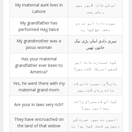
My maternal aunt lives in
اس کی خالہ لاہور میں
Lahore
رہتی ہیں
My grandfather has
میرے دادا ابو نے دو
performed Hajj twice
دفعہ حج کیا ہے
My grandmother was a
میری دادی اماں بڑی نیک
pious woman
خاتوں تھیں
Has your maternal
کیا تمہارے نانا ابو
grandfather ever been to
کبھی امریکہ گئے ہیں؟
America?
Yes, he went there with my
ہاں،! وہ میری نانی کے
maternal grand mom
ساتھ وہاں گئے ہیں
کیا آپ کے سسرال والے
Are your in laws very rich?
بہت امیر ہیں؟
They have encroached on
انہوں نے بیوہ عورت کی
the land of that widow
زمین پر قبضہ کیا ہوا ہے