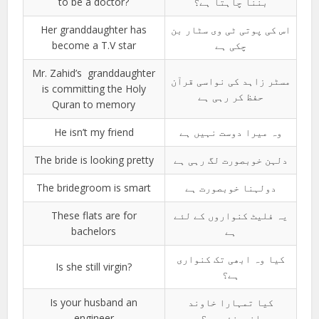
to be a doctor?
بننا چاہتا ہے؟
Her granddaughter has
اس کی پوتی ٹی وی سٹار بن
become a T.V star
چکی ہے
Mr. Zahid’s granddaughter
مسٹر زاہد کی نواسی قرآن
is committing the Holy
حفظ کر رہی ہے
Quran to memory
He isn’t my friend
وہ میرا دوست نہیں ہے
The bride is looking pretty
دلہن خوبصورت لگ رہی ہے
The bridegroom is smart
دولہنا خوبصورت ہے
These flats are for
یہ فلیٹ کنواروں کے لئے
bachelors
ہے
کیا وہ ابھی تک کنواری
Is she still virgin?
ہے؟
Is your husband an
کیا تمہارا خاوند
engineer
انجینئر ہے؟