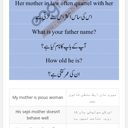
میری ماں ایک متقی خاتون
My mother is pious woman
ہیں
His sept-mother doesn’t
اس کی سوتیلی ماں کا
behave well
رویہ مناسب نہیں ہے