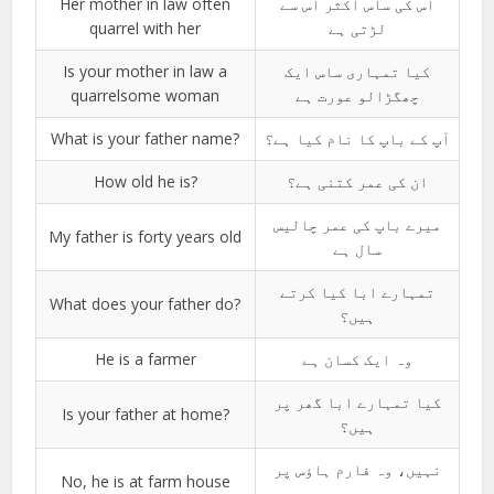
Her mother in law often
اس کی ساس اکثر اس سے
quarrel with her
لڑتی ہے
Is your mother in law a
کیا تمہاری ساس ایک
quarrelsome woman
چھگڑالو عورت ہے
What is your father name?
آپ کے باپ کا نام کیا ہے؟
How old he is?
ان کی عمر کتنی ہے؟
میرے باپ کی عمر چالیس
My father is forty years old
سال ہے
تمہارے ابا کیا کرتے
What does your father do?
ہیں؟
He is a farmer
وہ ایک کسان ہے
کیا تمہارے ابا گھر پر
Is your father at home?
ہیں؟
نہیں، وہ فارم ہاؤس پر
No, he is at farm house
ہیں