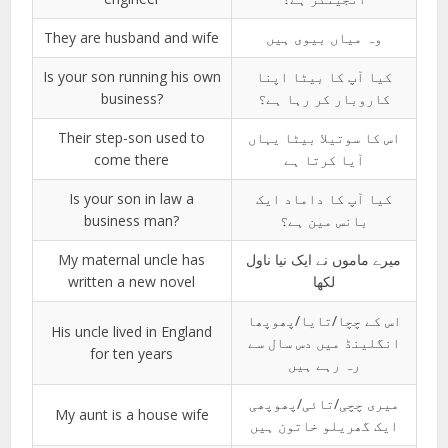
They are husband and wife
وہ میاں بیوی ہیں
Is your son running his own
کیا آپ کا بیٹا اپنا
business?
کاروبار کر رہا ہے؟
Their step-son used to
اس کا سوتیلا بیٹا یہاں
come there
آیا کرتا ہے
Is your son in law a
کیا آپ کا داماد ایک
business man?
بانس مین ہے؟
My maternal uncle has
میرے ماموں نے ایک نیا ناول
written a new novel
لکھا
اس کے چچا/تایا/پھوپھا
His uncle lived in England
انگلینڈ میں دس سال سے
for ten years
رہ رہے ہیں
میری چچی/تائی/پھوپھی
My aunt is a house wife
ایک گھریلو خاتون ہیں