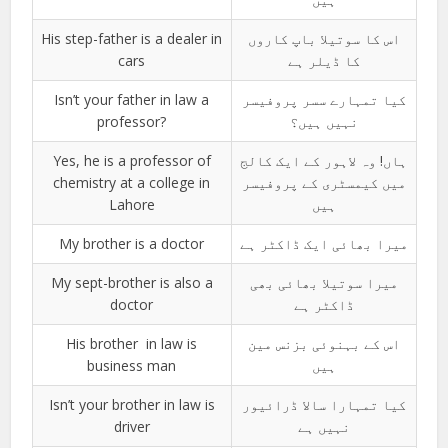
His step-father is a dealer in
اس کا سوتیلا باپ کاروں
cars
کا ڈیلر ہے
Isn’t your father in law a
کیا تمہارے سسر پروفیسر
professor?
نہیں ہیں؟
Yes, he is a professor of
ہاں! وہ لاہور کے ایک کالج
chemistry at a college in
میں کیمسٹری کے پروفیسر
Lahore
ہیں
My brother is a doctor
میرا بھائی ایک ڈاکٹر ہے
My sept-brother is also a
میرا سوتیلا بھائی بھی
doctor
ڈاکٹر ہے
His brother in law is
اس کے بہنوئی بزنس مین
business man
ہیں
Isn’t your brother in law is
کیا تمہارا سالا ڈرائیور
driver
نہیں ہے